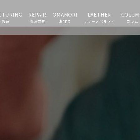
CTURING
REPAIR
OMAMORI
LAETHER
COLUM
・製造
修理業務
お守り
レザーノベルティ
コラム