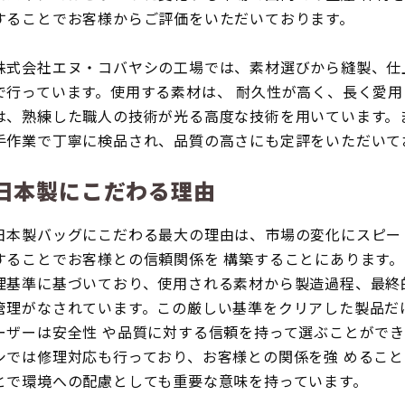
することでお客様からご評価をいただいております。
株式会社エヌ・コバヤシの工場では、素材選びから縫製、仕
で行っています。使用する素材は、 耐久性が高く、長く愛
は、熟練した職人の技術が光る高度な技術を用いています。
手作業で丁寧に検品され、品質の高さにも定評をいただいて
日本製にこだわる理由
日本製バッグにこだわる最大の理由は、市場の変化にスピー
することでお客様との信頼関係を 構築することにあります
理基準に基づいており、使用される素材から製造過程、最終
管理がなされています。この厳しい基準をクリアした製品だ
ーザーは安全性 や品質に対する信頼を持って選ぶことがで
シでは修理対応も行っており、お客様との関係を強 めるこ
とで環境への配慮としても重要な意味を持っています。