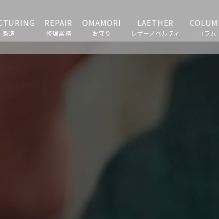
CTURING
REPAIR
OMAMORI
LAETHER
COLUM
・製造
修理業務
お守り
レザーノベルティ
コラム