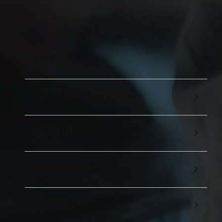
TOP
トップ
MANUFACTURING
企画・製造
REPAIR
修理業務
OMAMORI
お守り
LAETHER
レザーノベルティ