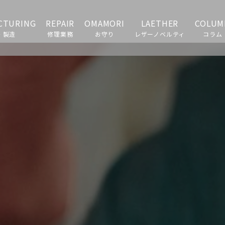
CTURING
REPAIR
OMAMORI
LAETHER
COLUM
・製造
修理業務
お守り
レザーノベルティ
コラム