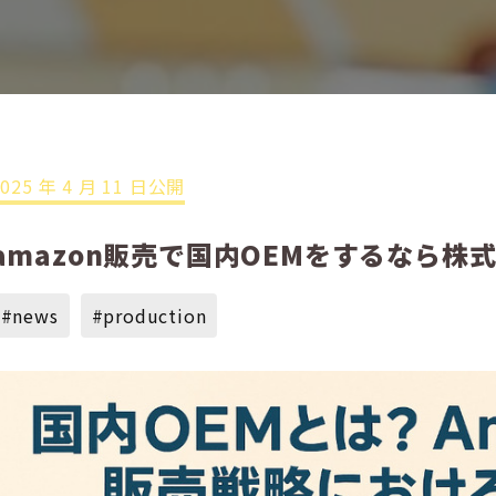
2025 年 4 月 11 日公開
amazon販売で国内OEMをするなら株
#news
#production