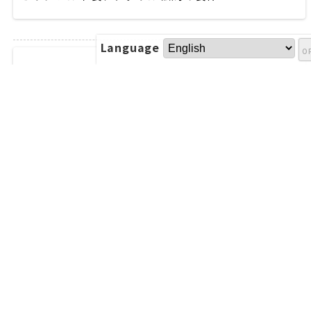
Language
2026.06.24
バッグOEMの量産を国内一貫生産メーカーで成功さ
せる完全ガイド
2026.04.03
オリジナル風呂敷でブランドを彩る｜法人向け完全
ガイド
2026.03.24