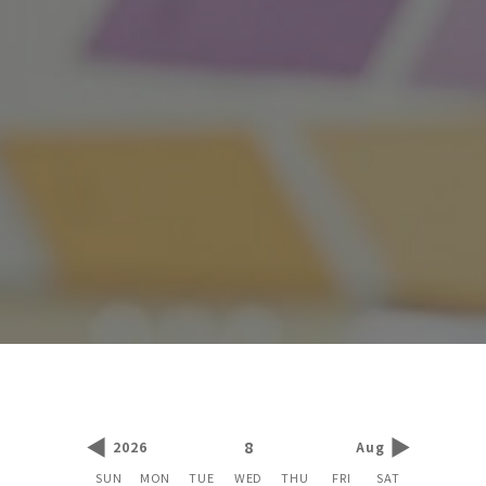
◀
▶
8
2026
Aug
SUN
MON
TUE
WED
THU
FRI
SAT