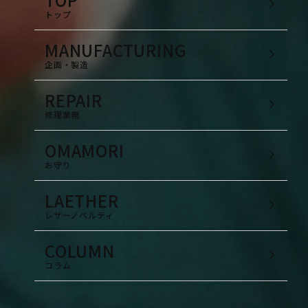
トップ
MANUFACTURING
企画・製造
REPAIR
修理業務
OMAMORI
お守り
LAETHER
レザーノベルティ
COLUMN
コラム